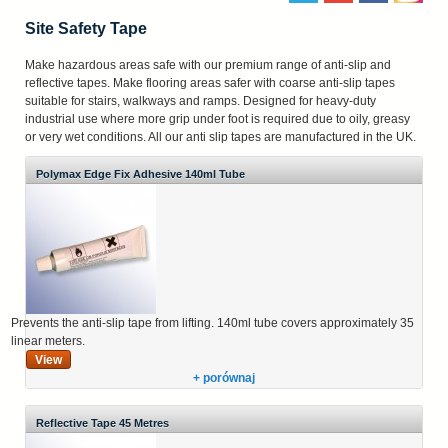
Site Safety Tape
Make hazardous areas safe with our premium range of anti-slip and
reflective tapes. Make flooring areas safer with coarse anti-slip tapes
suitable for stairs, walkways and ramps. Designed for heavy-duty
industrial use where more grip under foot is required due to oily, greasy
or very wet conditions. All our anti slip tapes are manufactured in the UK.
Polymax Edge Fix Adhesive 140ml Tube
Prevents the anti-slip tape from lifting. 140ml tube covers approximately 35
linear meters.
View
+ porównaj
Reflective Tape 45 Metres