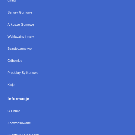
Oringi
Sznury Gumowe
Arkusze Gumowe
Wykladziny i maty
Bezpieczenstwo
Odbojnice
Produkty Sylikonowe
Kleje
Informacje
O Firmie
Zaawansowane
Skontaktuj się z nami