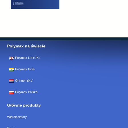
Polymax na świecie
Polymax Ltd (UK)
Polymax India
Oringen (NL)
Polymax Polska
Główne produkty
Wibroizolatory