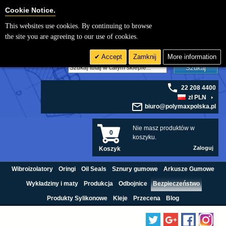
Cookie Settings
Cookie Notice.
This websites use cookies. By continuing to browse
the site you are agreeing to our use of cookies.
Accept
Zamknij
More information
Szukaj
22 208 4400
zł PLN
biuro@polymaxpolska.pl
Nie masz produktów w
0
koszyku.
Zaloguj
Koszyk
Wibroizolatory
Oringi
Oil Seals
Sznury gumowe
Arkusze Gumowe
Wykładziny i maty
Produkcja
Odbojnice
Bezpieczeństwo
Produkty Sylikonowe
Kleje
Przecena
Blog