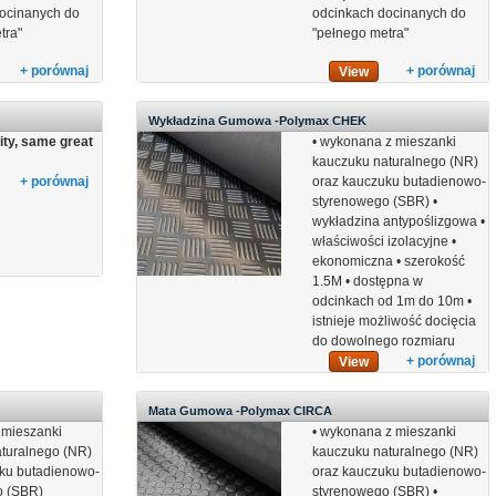
ocinanych do
odcinkach docinanych do
tra"
"pełnego metra"
+ porównaj
+ porównaj
View
Wykładzina Gumowa -Polymax CHEK
lity, same great
• wykonana z mieszanki
kauczuku naturalnego (NR)
+ porównaj
oraz kauczuku butadienowo-
styrenowego (SBR) •
wykładzina antypoślizgowa •
właściwości izolacyjne •
ekonomiczna • szerokość
1.5M • dostępna w
odcinkach od 1m do 10m •
istnieje możliwość docięcia
do dowolnego rozmiaru
+ porównaj
View
Mata Gumowa -Polymax CIRCA
 mieszanki
• wykonana z mieszanki
turalnego (NR)
kauczuku naturalnego (NR)
ku butadienowo-
oraz kauczuku butadienowo-
o (SBR)
styrenowego (SBR) •