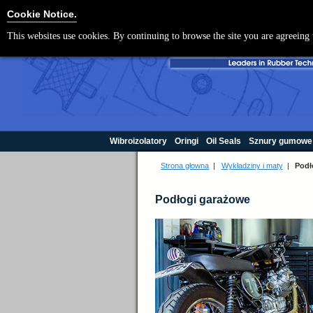
Cookie Settings
Cookie Notice.
This websites use cookies. By continuing to browse the site you are agreeing 
Wibroizolatory
Oringi
Oil Seals
Sznury gumowe
Strona głowna
|
Wykładziny i maty
|
Podł
Podłogi garażowe