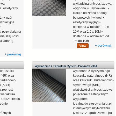
gowa
wykładzina antypoślizgowa,
a, estetyczny
wygodna w użytkowaniu •
izoluje od zimna podłóg
źny wzór
betonowych i wilgoci •
 izolacyjne
estetyczny wygłąd •
a
dostępna w rolkach: 1.2 x
ki pozwalają na
10M oraz 1.5 x 10M •
iejszej ilości
dostępna w odcinkach od
ykładanej
1m do 10m
+ porównaj
View
+ porównaj
Wykładzina z Szerokim Ryflem -Polymax VIDA
 kauczuku
wykonana z wytrzymałego
 (NR) oraz
kauczuku naturalnego (NR)
utadienowo-
oraz kauczuku butadienowo-
o (SBR)
styrenowego (SBR)
yczepność,
właściwości antypoślizgowe
owa faktura
połączone z estetycznym
 bardzo trwała
wyglądem
edniej
idealna do stosowania przy
intensywnym użytkowaniu
różnych
(zwłaszcza grubsza wersja)