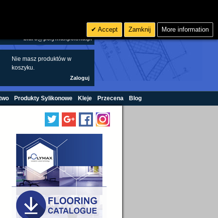
Szukaj
0
zł PLN
Accept
Zamknij
More information
biuro@polymaxpolska.pl
Nie masz produktów w
koszyku.
Zaloguj
two
Produkty Sylikonowe
Kleje
Przecena
Blog