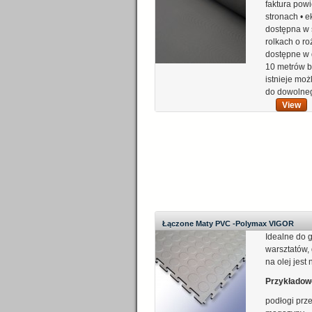
faktura pow
stronach • 
dostępna w 
rolkach o ro
dostępne w 
10 metrów b
istnieje moż
do dowolne
View
Łączone Maty PVC -Polymax VIGOR
Idealne do g
warsztatów,
na olej jest
Przykładow
podłogi pr