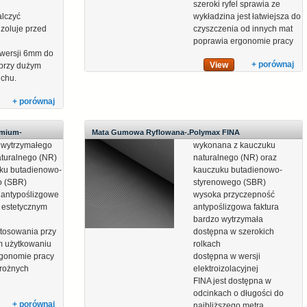
szeroki ryfel sprawia ze
lczyć
wykładzina jest łatwiejsza do
izoluje przed
czyszczenia od innych mat
poprawia ergonomie pracy
wersji 6mm do
+ porównaj
View
przy dużym
uchu.
+ porównaj
emium-
Mata Gumowa Ryflowana-.Polymax FINA
 wytrzymałego
wykonana z kauczuku
turalnego (NR)
naturalnego (NR) oraz
ku butadienowo-
kauczuku butadienowo-
o (SBR)
styrenowego (SBR)
 antypoślizgowe
wysoka przyczepność
 estetycznym
antypoślizgowa faktura
bardzo wytrzymała
stosowania przy
dostępna w szerokich
m użytkowaniu
rolkach
rgonomie pracy
dostępna w wersji
rożnych
elektroizolacyjnej
FINA jest dostępna w
odcinkach o długości do
+ porównaj
najbliższego metra.