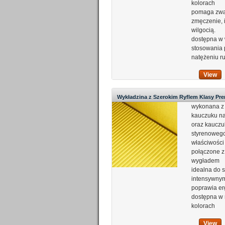
kolorach
pomaga zwa
zmęczenie, 
wilgocią.
dostępna w 
stosowania 
natężeniu r
View
Wykładzina z Szerokim Ryflem Klasy Pr
wykonana z
Polymax VIDA
kauczuku na
oraz kauczu
styrenoweg
właściwości
połączone z
wygładem
idealna do 
intensywny
poprawia e
dostępna w 
kolorach
View