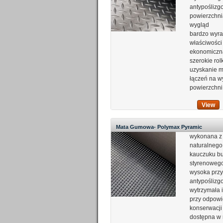
antypośliz
powierzchni
wygląd
bardzo wyra
właściwości
ekonomiczn
szerokie rol
uzyskanie mn
łączeń na w
powierzchni
View
Mata Gumowa- Polymax Pyramic
wykonana z
naturalnego
kauczuku b
styrenoweg
wysoka prz
antypoślizg
wytrzymała i
przy odpowi
konserwacji
dostępna w 