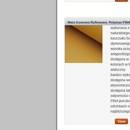
Mata Gumowa Ryflowana- Polymax FIN
wykonana z
naturalnego
kauczuku b
styrenoweg
wysoka prz
antypoślizg
dostępna w 
kolorach w 
widoczny
bardzo wytr
dostępna we
ekonomiczna
dostępna ta
odporności 
FINA jest d
odcinkach o
najbliższeg
View