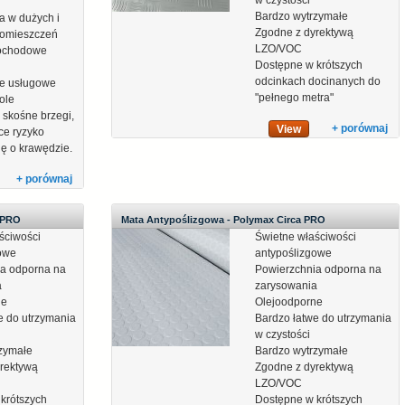
w czystości
Bardzo wytrzymałe
a w dużych i
Zgodne z dyrektywą
 pomieszczeń
LZO/VOC
mochodowe
Dostępne w krótszych
odcinkach docinanych do
ie usługowe
"pełnego metra"
hole
 skośne brzegi,
+ porównaj
View
ce ryzyko
ię o krawędzie.
+ porównaj
 PRO
Mata Antypoślizgowa - Polymax Circa PRO
ściwości
Świetne właściwości
gowe
antypoślizgowe
ia odporna na
Powierzchnia odporna na
a
zarysowania
ne
Olejoodporne
e do utrzymania
Bardzo łatwe do utrzymania
w czystości
rzymałe
Bardzo wytrzymałe
rektywą
Zgodne z dyrektywą
LZO/VOC
krótszych
Dostępne w krótszych