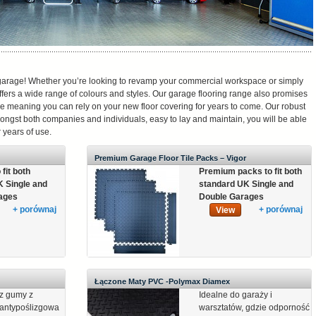
r garage! Whether you’re looking to revamp your commercial workspace or simply
fers a wide range of colours and styles. Our garage flooring range also promises
e meaning you can rely on your new floor covering for years to come. Our robust
ngst both companies and individuals, easy to lay and maintain, you will be able
 years of use.
Premium Garage Floor Tile Packs – Vigor
fit both
Premium packs to fit both
K Single and
standard UK Single and
ages
Double Garages
+ porównaj
+ porównaj
View
Łączone Maty PVC -Polymax Diamex
z gumy z
Idealne do garaży i
• antypoślizgowa
warsztatów, gdzie odporność