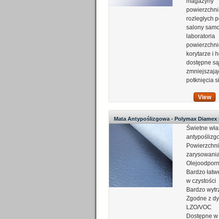
magazyny
powierzchni
rozległych
salony sa
laboratoria
powierzchn
korytarze i 
dostępne są
zmniejszają
potknięcia s
View
Mata Antypoślizgowa - Polymax Diamex
Świetne wła
antypośliz
Powierzchn
zarysowani
Olejoodpor
Bardzo łatw
w czystości
Bardzo wyt
Zgodne z dy
LZO/VOC
Dostępne w 