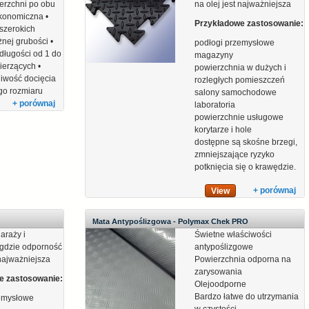
ierzchni po obu
na olej jest najważniejsza
ekonomiczna •
Przykładowe zastosowanie:
szerokich
żnej grubości •
podłogi przemysłowe
długości od 1 do
magazyny
ierzących •
powierzchnia w dużych i
liwość docięcia
rozległych pomieszczeń
go rozmiaru
salony samochodowe
+ porównaj
laboratoria
powierzchnie usługowe
korytarze i hole
dostępne są skośne brzegi,
zmniejszające ryzyko
potknięcia się o krawędzie.
+ porównaj
View
Mata Antypoślizgowa - Polymax Chek PRO
araży i
Świetne właściwości
 gdzie odporność
antypoślizgowe
 najważniejsza
Powierzchnia odporna na
zarysowania
e zastosowanie:
Olejoodporne
Bardzo łatwe do utrzymania
zemysłowe