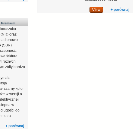
+ porównaj
View
A Premium
 kauczuku
 (NR) oraz
utadienowo-
o (SBR)
yczepność,
owa faktura
4 różnych
tym żółty bardzo
zymała
rsja
- czarny kolor
kże w wersji o
elektrycznej
ostępna w
 długości do
o metra
+ porównaj