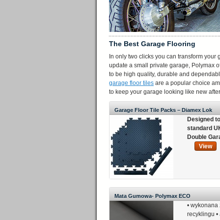
The Best Garage Flooring
In only two clicks you can transform you
update a small private garage, Polymax of
to be high quality, durable and dependabl
garage floor tiles
are a popular choice amo
to keep your garage looking like new after
Garage Floor Tile Packs – Diamex Lok
Designed to 
standard U
Double Gar
View
Mata Gumowa- Polymax ECO
• wykonana 
recyklingu 