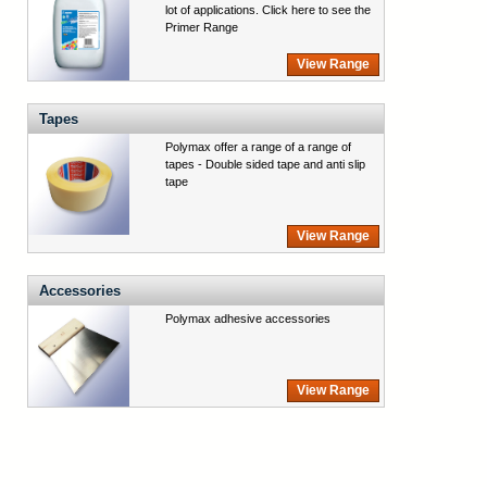
lot of applications. Click here to see the
Primer Range
View Range
Tapes
Polymax offer a range of a range of
tapes - Double sided tape and anti slip
tape
View Range
Accessories
Polymax adhesive accessories
View Range