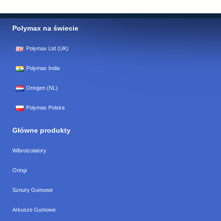
Polymax na świecie
Polymax Ltd (UK)
Polymax India
Oringen (NL)
Polymax Polska
Główne produkty
Wibroizolatory
Oringi
Sznury Gumowe
Arkusze Gumowe