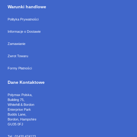
Warunki handlowe
Polityka Prywatności
Informacje o Dostawie
Zamawianie
Zwrot Towaru
Formy Płatności
Dane Kontaktowe
Polymax Polska
,
Building 75,
Whitehill & Bordon
Enterprise Park
Budds Lane
,
Bordon
,
Hampshire
GU35 0FJ
Tel.:
01420 474123