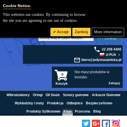
Cookie Settings
Cookie Notice.
This websites use cookies. By continuing to browse
the site you are agreeing to our use of cookies.
Accept
Zamknij
More information
Szukaj
22 208 4400
zł PLN
biuro@polymaxpolska.pl
Nie masz produktów w
0
koszyku.
Zaloguj
Koszyk
Wibroizolatory
Oringi
Oil Seals
Sznury gumowe
Arkusze Gumowe
Wykładziny i maty
Produkcja
Odbojnice
Bezpieczeństwo
Produkty Sylikonowe
Kleje
Przecena
Blog