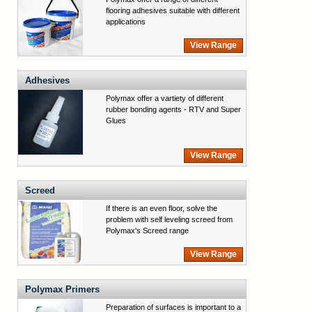
flooring adhesives suitable with different
applications
View Range
Adhesives
Polymax offer a vartiety of different
rubber bonding agents - RTV and Super
Glues
View Range
Screed
If there is an even floor, solve the
problem with self leveling screed from
Polymax's Screed range
View Range
Polymax Primers
Preparation of surfaces is important to a