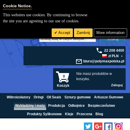
Cookie Settings
Cookie Notice.
This websites use cookies. By continuing to browse
the site you are agreeing to our use of cookies.
Accept
Zamknij
More information
Szukaj
22 208 4400
zł PLN
biuro@polymaxpolska.pl
Nie masz produktów w
0
koszyku.
Zaloguj
Koszyk
Wibroizolatory
Oringi
Oil Seals
Sznury gumowe
Arkusze Gumowe
Wykładziny i maty
Produkcja
Odbojnice
Bezpieczeństwo
Produkty Sylikonowe
Kleje
Przecena
Blog