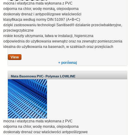
mocna i elastyczna mata wykonana z PVC
odporna na chlor, wodę morską, olejoodporna
doskonały drenaż i antypoślizgowe właściwości
klasyfikacja według normy DIN 51097 (A+B+C)
dzięki zastosowaniu technologii Sanitised® działanie przeciwbakteryjne,
przeciwgrzybiczne
niskie koszty utrzymania, łatwa w instalacji, higieniczna
odpowiednia do użytkowania wewnątrz oraz na zewnątrz pomieszczenia
idealna do użytkowania na basenach, w szatniach oraz przejściach
View
+ porównaj
Mata Basenowa PVC- Polymax LOWLINE
mocna i elastyczna mata wykonana z PVC
odporna na chlor, wodę morska, olejoodporna
doskonały drenaż oraz właściwości antypoślizgowe