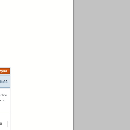
zyka
Ilość
nline
y do