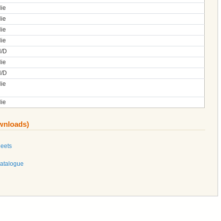
ie
ie
ie
ie
/D
ie
/D
ie
ie
ownloads)
heets
Catalogue