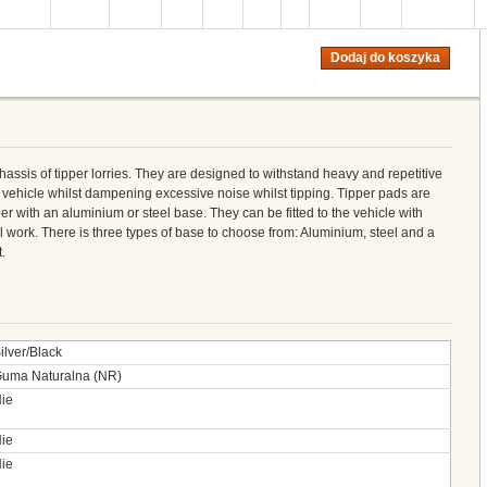
Dodaj do koszyka
hassis of tipper lorries. They are designed to withstand heavy and repetitive
e vehicle whilst dampening excessive noise whilst tipping. Tipper pads are
er with an aluminium or steel base. They can be fitted to the vehicle with
l work. There is three types of base to choose from: Aluminium, steel and a
.
ilver/Black
uma Naturalna (NR)
ie
ie
ie