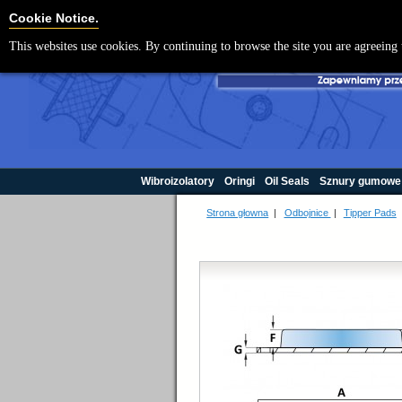
Cookie Settings
Cookie Notice.
This websites use cookies. By continuing to browse the site you are agreeing 
Wibroizolatory
Oringi
Oil Seals
Sznury gumowe
Strona głowna
|
Odbojnice
|
Tipper Pads