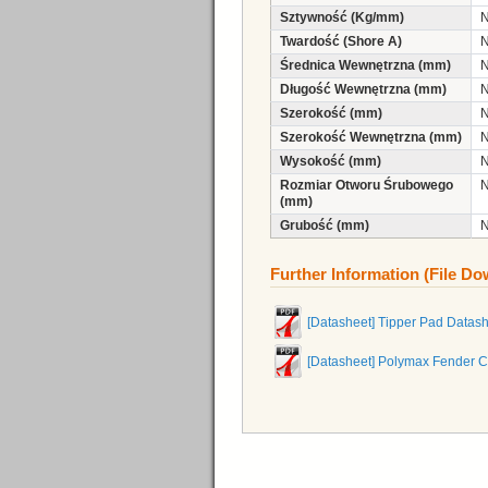
Sztywność (Kg/mm)
N
Twardość (Shore A)
N
Średnica Wewnętrzna (mm)
N
Długość Wewnętrzna (mm)
N
Szerokość (mm)
N
Szerokość Wewnętrzna (mm)
N
Wysokość (mm)
N
Rozmiar Otworu Śrubowego
N
(mm)
Grubość (mm)
N
Further Information (File D
[Datasheet] Tipper Pad Datas
[Datasheet] Polymax Fender 