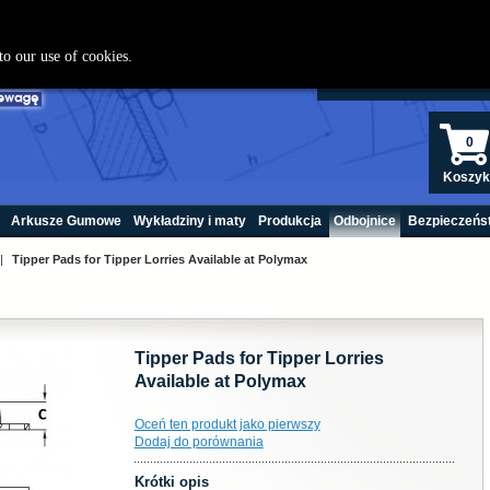
22 208 440
to our use of cookies.
0
Koszyk
Arkusze Gumowe
Wykładziny i maty
Produkcja
Odbojnice
Bezpieczeńs
|
Tipper Pads for Tipper Lorries Available at Polymax
Tipper Pads for Tipper Lorries
Available at Polymax
Oceń ten produkt jako pierwszy
Dodaj do porównania
Krótki opis