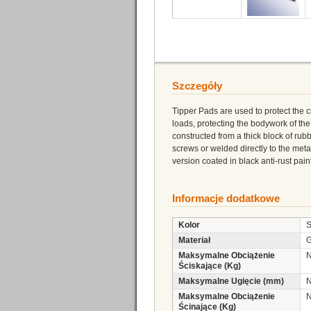
Szczegóły
Tipper Pads are used to protect the c
loads, protecting the bodywork of th
constructed from a thick block of rubb
screws or welded directly to the meta
version coated in black anti-rust paint
Informacje dodatkowe
Kolor
S
Materiał
G
Maksymalne Obciążenie
N
Ściskające (Kg)
Maksymalne Ugięcie (mm)
N
Maksymalne Obciążenie
N
Ścinające (Kg)