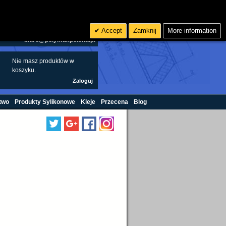
Szukaj
0
zł PLN
Accept
Zamknij
More information
biuro@polymaxpolska.pl
Nie masz produktów w
koszyku.
Zaloguj
two
Produkty Sylikonowe
Kleje
Przecena
Blog