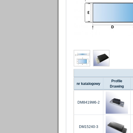
Profile
nr katalogowy
Drawing
DM8419M6-2
DM15240-3