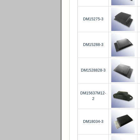
DM15275-3
DM15288-3
DM1528828-3
DM15637M12-
2
DM18034-3