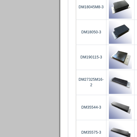
DM18045M8-3
DM18050-3
DM190115-3
DM27325M16-
2
DM35544-3
DM35575-3