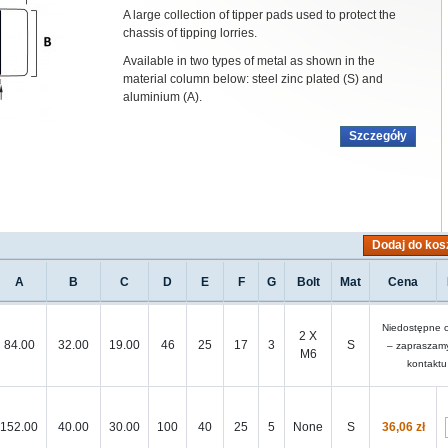
A large collection of tipper pads used to protect the
chassis of tipping lorries.
Available in two types of metal as shown in the
material column below: steel zinc plated (S) and
aluminium (A).
Szczegóły
Dodaj do kos
A
B
C
D
E
F
G
Bolt
Mat
Cena
Niedostępne o
2 X
84.00
32.00
19.00
46
25
17
3
S
– zapraszam
M6
kontaktu
152.00
40.00
30.00
100
40
25
5
None
S
36,06 zł