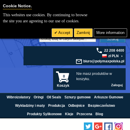
Cookie Settings
Cookie Notice.
This websites use cookies. By continuing to browse
the site you are agreeing to our use of cookies.
Accept
Zamknij
More information
Szukaj
22 208 4400
zł PLN
biuro@polymaxpolska.pl
Nie masz produktów w
0
koszyku.
Zaloguj
Koszyk
Wibroizolatory
Oringi
Oil Seals
Sznury gumowe
Arkusze Gumowe
Wykładziny i maty
Produkcja
Odbojnice
Bezpieczeństwo
Produkty Sylikonowe
Kleje
Przecena
Blog