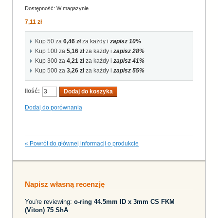
Dostępność:
W magazynie
7,11 zł
Kup 50 za
6,46 zł
za każdy i
zapisz
10
%
Kup 100 za
5,16 zł
za każdy i
zapisz
28
%
Kup 300 za
4,21 zł
za każdy i
zapisz
41
%
Kup 500 za
3,26 zł
za każdy i
zapisz
55
%
Ilość:
Dodaj do koszyka
Dodaj do porównania
«
Powrót do głównej informacji o produkcie
Napisz własną recenzję
You're reviewing:
o-ring 44.5mm ID x 3mm CS FKM
(Viton) 75 ShA