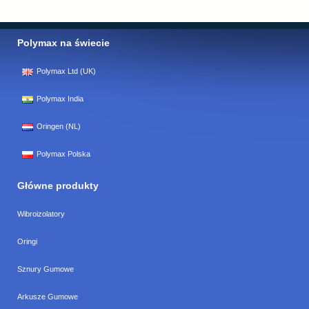
Polymax na świecie
Polymax Ltd (UK)
Polymax India
Oringen (NL)
Polymax Polska
Główne produkty
Wibroizolatory
Oringi
Sznury Gumowe
Arkusze Gumowe