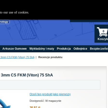
22 208 440
to our use of cookies.
0
Koszyk
Arkusze Gumowe
Wykładziny i maty
Produkcja
Odbojnice
Bezpieczeńs
x 3mm CS FKM (Viton) 75 ShA
|
Recenzje produktu
x 3mm CS FKM (Viton) 75 ShA
Oceń ten produkt jako pierwszy
Dostępność:
W magazynie
36,97 zł