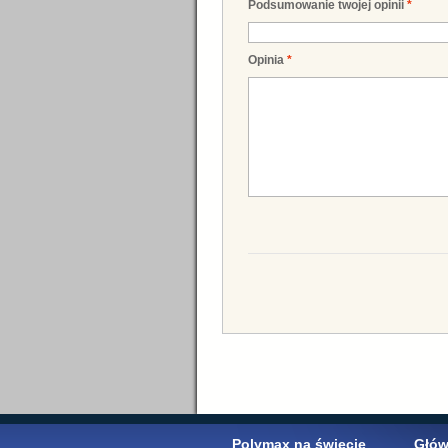
Podsumowanie twojej opinii
*
Opinia
*
Polymax na świecie
Głów