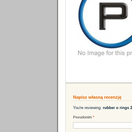
Napisz własną recenzję
You're reviewing:
rubber o rings
Pseudonim
*