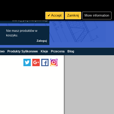
Szukaj
0
zł PLN
Accept
Zamknij
More information
biuro@polymaxpolska.pl
Nie masz produktów w
koszyku.
Zaloguj
two
Produkty Sylikonowe
Kleje
Przecena
Blog