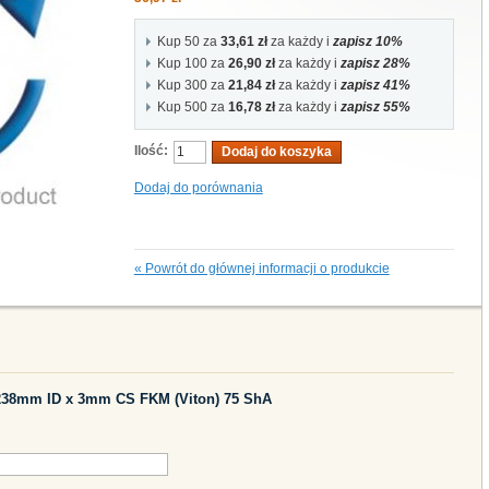
Kup 50 za
33,61 zł
za każdy i
zapisz
10
%
Kup 100 za
26,90 zł
za każdy i
zapisz
28
%
Kup 300 za
21,84 zł
za każdy i
zapisz
41
%
Kup 500 za
16,78 zł
za każdy i
zapisz
55
%
Ilość:
Dodaj do koszyka
Dodaj do porównania
«
Powrót do głównej informacji o produkcie
 238mm ID x 3mm CS FKM (Viton) 75 ShA