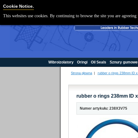
Cookie Settings
Cookie Notice.
This websites use cookies. By continuing to browse the site you are agreeing 
Wibroizolatory
Oringi
Oil Seals
Sznury gumowe
Strona głowna
|
rubber o rings 238mm ID 
rubber o rings 238mm ID 
Numer artykułu: 238X3V75