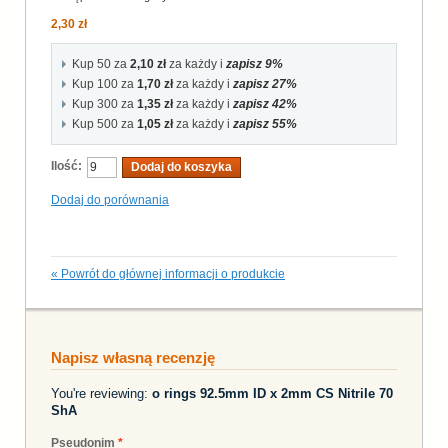
2,30 zł
Kup 50 za
2,10 zł
za każdy i
zapisz
9
%
Kup 100 za
1,70 zł
za każdy i
zapisz
27
%
Kup 300 za
1,35 zł
za każdy i
zapisz
42
%
Kup 500 za
1,05 zł
za każdy i
zapisz
55
%
Ilość:
Dodaj do koszyka
Dodaj do porównania
«
Powrót do głównej informacji o produkcie
Napisz własną recenzję
You're reviewing:
o rings 92.5mm ID x 2mm CS Nitrile 70
ShA
Pseudonim
*