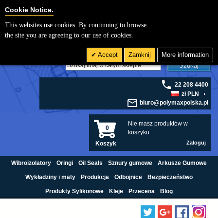
Cookie Settings
Cookie Notice.
This websites use cookies. By continuing to browse
the site you are agreeing to our use of cookies.
Accept
Zamknij
More information
Szukaj
22 208 4400
zł PLN
biuro@polymaxpolska.pl
Nie masz produktów w
0
koszyku.
Zaloguj
Koszyk
Wibroizolatory
Oringi
Oil Seals
Sznury gumowe
Arkusze Gumowe
Wykładziny i maty
Produkcja
Odbojnice
Bezpieczeństwo
Produkty Sylikonowe
Kleje
Przecena
Blog