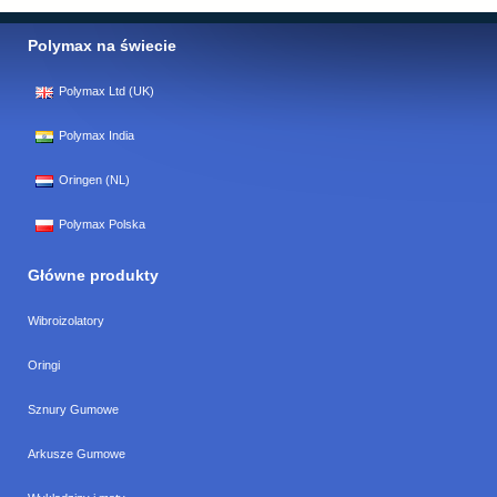
Polymax na świecie
Polymax Ltd (UK)
Polymax India
Oringen (NL)
Polymax Polska
Główne produkty
Wibroizolatory
Oringi
Sznury Gumowe
Arkusze Gumowe