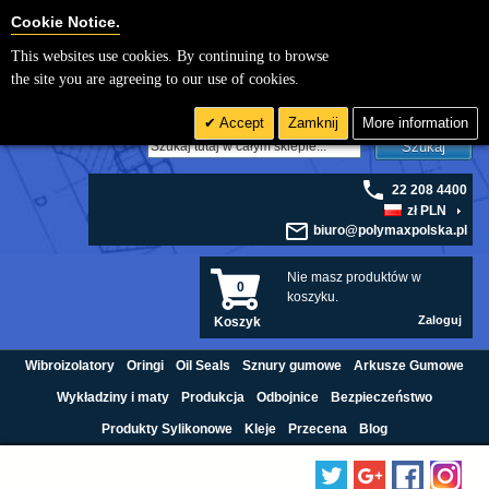
Cookie Settings
Cookie Notice.
This websites use cookies. By continuing to browse
the site you are agreeing to our use of cookies.
Accept
Zamknij
More information
Szukaj
22 208 4400
zł PLN
biuro@polymaxpolska.pl
Nie masz produktów w
0
koszyku.
Zaloguj
Koszyk
Wibroizolatory
Oringi
Oil Seals
Sznury gumowe
Arkusze Gumowe
Wykładziny i maty
Produkcja
Odbojnice
Bezpieczeństwo
Produkty Sylikonowe
Kleje
Przecena
Blog