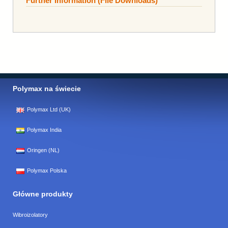
Further Information (File Downloads)
Polymax na świecie
Polymax Ltd (UK)
Polymax India
Oringen (NL)
Polymax Polska
Główne produkty
Wibroizolatory