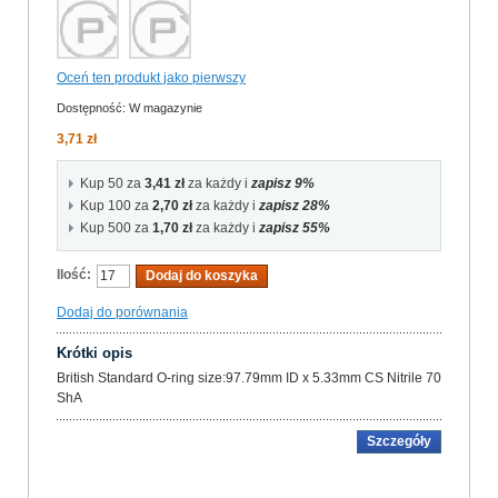
Oceń ten produkt jako pierwszy
Dostępność:
W magazynie
3,71 zł
Kup 50 za
3,41 zł
za każdy i
zapisz
9
%
Kup 100 za
2,70 zł
za każdy i
zapisz
28
%
Kup 500 za
1,70 zł
za każdy i
zapisz
55
%
Ilość:
Dodaj do koszyka
Dodaj do porównania
Krótki opis
British Standard O-ring size:97.79mm ID x 5.33mm CS Nitrile 70
ShA
Szczegóły