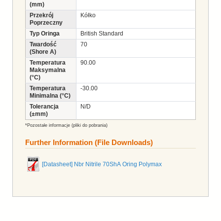
(mm)
Przekrój
Kółko
Poprzeczny
Typ Oringa
British Standard
Twardość
70
(Shore A)
Temperatura
90.00
Maksymalna
(°C)
Temperatura
-30.00
Minimalna (°C)
Tolerancja
N/D
(±mm)
*Pozostałe informacje (pliki do pobrania)
Further Information (File Downloads)
[Datasheet] Nbr Nitrile 70ShA Oring Polymax