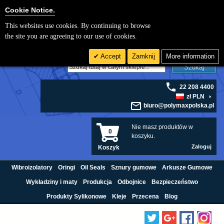
Cookie Settings
Cookie Notice.
This websites use cookies. By continuing to browse
the site you are agreeing to our use of cookies.
Accept
Zamknij
More information
Szukaj
22 208 4400
zł PLN
biuro@polymaxpolska.pl
Nie masz produktów w
0
koszyku.
Zaloguj
Koszyk
Wibroizolatory
Oringi
Oil Seals
Sznury gumowe
Arkusze Gumowe
Wykładziny i maty
Produkcja
Odbojnice
Bezpieczeństwo
Produkty Sylikonowe
Kleje
Przecena
Blog