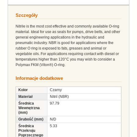
Szczegóły
Nitrile is the most cost effective and commonly available O-ring
material. Ideal for use as seals for pumps, drive belts, and other
general engineering applications in the hydraulic and
pneumatic industry. NBR is good for applications where the
rubber O ring is exposed to fats, greases and animal or
vegetable oils. For applications requiring contact with diesel or
temperatures higher than 120°C you may wish to consider a
Polymax FKM (Viton®) O-ring.
Informacje dodatkowe
Kolor
Czarny
Materiał
Nitril (NBR)
Średnica
97.79
Wewnętrzna
(mm)
Grubość (mm)
N/D
Średnica
5.33
Przekroju
Poprzecznego