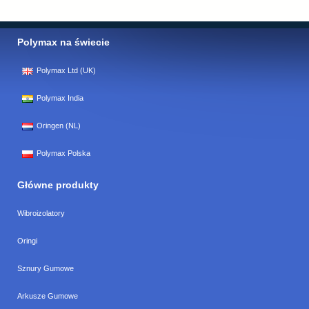
Polymax na świecie
Polymax Ltd (UK)
Polymax India
Oringen (NL)
Polymax Polska
Główne produkty
Wibroizolatory
Oringi
Sznury Gumowe
Arkusze Gumowe