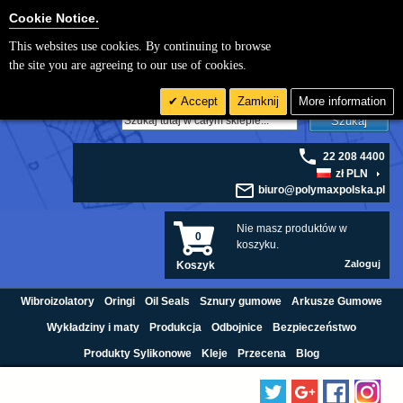
Cookie Settings
Cookie Notice.
This websites use cookies. By continuing to browse
the site you are agreeing to our use of cookies.
Accept
Zamknij
More information
Szukaj
22 208 4400
zł PLN
biuro@polymaxpolska.pl
Nie masz produktów w
0
koszyku.
Zaloguj
Koszyk
Wibroizolatory
Oringi
Oil Seals
Sznury gumowe
Arkusze Gumowe
Wykładziny i maty
Produkcja
Odbojnice
Bezpieczeństwo
Produkty Sylikonowe
Kleje
Przecena
Blog