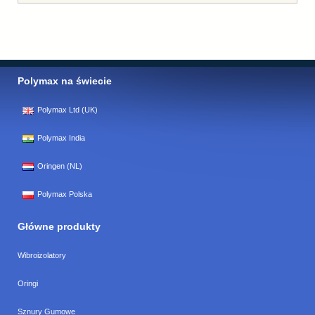
Polymax na świecie
Polymax Ltd (UK)
Polymax India
Oringen (NL)
Polymax Polska
Główne produkty
Wibroizolatory
Oringi
Sznury Gumowe