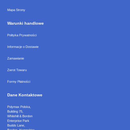
Mapa Strony
Warunki handlowe
Polityka Prywatności
Informacje o Dostawie
Zamawianie
Zwrot Towaru
Formy Płatności
Dane Kontaktowe
Polymax Polska
,
Building 75,
Whitehill & Bordon
Enterprise Park
Budds Lane
,
Bordon
,
Hampshire