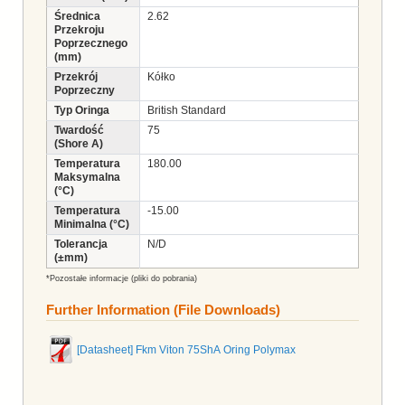
Średnica
2.62
Przekroju
Poprzecznego
(mm)
Przekrój
Kółko
Poprzeczny
Typ Oringa
British Standard
Twardość
75
(Shore A)
Temperatura
180.00
Maksymalna
(°C)
Temperatura
-15.00
Minimalna (°C)
Tolerancja
N/D
(±mm)
*Pozostałe informacje (pliki do pobrania)
Further Information (File Downloads)
[Datasheet] Fkm Viton 75ShA Oring Polymax