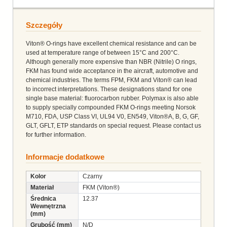
Szczegóły
Viton® O-rings have excellent chemical resistance and can be
used at temperature range of between 15°C and 200°C.
Although generally more expensive than NBR (Nitrile) O rings,
FKM has found wide acceptance in the aircraft, automotive and
chemical industries. The terms FPM, FKM and Viton® can lead
to incorrect interpretations. These designations stand for one
single base material: fluorocarbon rubber. Polymax is also able
to supply specially compounded FKM O-rings meeting Norsok
M710, FDA, USP Class VI, UL94 V0, EN549, Viton®A, B, G, GF,
GLT, GFLT, ETP standards on special request. Please contact us
for further information.
Informacje dodatkowe
Kolor
Czarny
Materiał
FKM (Viton®)
Średnica
12.37
Wewnętrzna
(mm)
Grubość (mm)
N/D