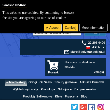
Cookie Settings
Cookie Notice.
This websites use cookies. By continuing to browse
the site you are agreeing to our use of cookies.
Accept
Zamknij
More information
Szukaj
22 208 4400
zł PLN
biuro@polymaxpolska.pl
Nie masz produktów w
0
koszyku.
Zaloguj
Koszyk
Wibroizolatory
Oringi
Oil Seals
Sznury gumowe
Arkusze Gumowe
Wykładziny i maty
Produkcja
Odbojnice
Bezpieczeństwo
Produkty Sylikonowe
Kleje
Przecena
Blog