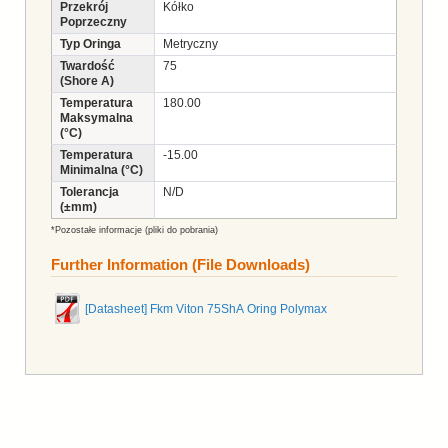
Przekrój
Kółko
Poprzeczny
Typ Oringa
Metryczny
Twardość
75
(Shore A)
Temperatura
180.00
Maksymalna
(°C)
Temperatura
-15.00
Minimalna (°C)
Tolerancja
N/D
(±mm)
*Pozostałe informacje (pliki do pobrania)
Further Information (File Downloads)
[Datasheet] Fkm Viton 75ShA Oring Polymax