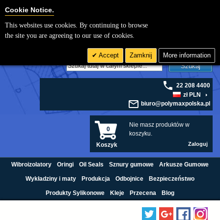
Cookie Settings
Cookie Notice.
This websites use cookies. By continuing to browse
the site you are agreeing to our use of cookies.
Accept
Zamknij
More information
Szukaj
22 208 4400
zł PLN
biuro@polymaxpolska.pl
Nie masz produktów w
0
koszyku.
Zaloguj
Koszyk
Wibroizolatory
Oringi
Oil Seals
Sznury gumowe
Arkusze Gumowe
Wykładziny i maty
Produkcja
Odbojnice
Bezpieczeństwo
Produkty Sylikonowe
Kleje
Przecena
Blog