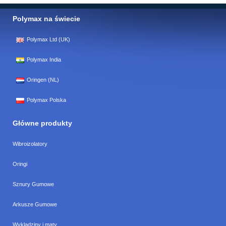
Polymax na świecie
Polymax Ltd (UK)
Polymax India
Oringen (NL)
Polymax Polska
Główne produkty
Wibroizolatory
Oringi
Sznury Gumowe
Arkusze Gumowe
Wykladziny i maty