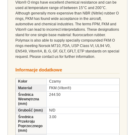
Viton® O rings have excellent chemical resistance and can be
used at temperature range of between 15°C and 200°C.
Although generally more expensive than NBR (Nitrile) rubber O
rings, FKM has found wide acceptance in the aircraft,
automotive and chemical industries. The terms FPM, FKM and
Viton® can lead to incorrect interpretations. These designations
stand for one single base material: fluorocarbon rubber.
Polymax is also able to supply specially compounded FKM O
rings meeting Norsok M710, FDA, USP Class VI, UL94 V0,
EN549, Viton®A, B, G, GF, GLT, GFLT, ETP standards on special
request. Please contact us for further information.
Informacje dodatkowe
Kolor
Czarny
Materiał
FKM (Viton®)
Średnica
244.50
Wewnętrzna
(mm)
Grubość (mm)
N/D
Średnica
3.00
Przekroju
Poprzecznego
(mm)