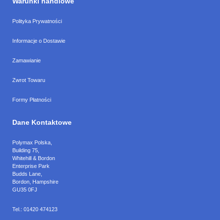
Warunki handlowe
Polityka Prywatności
Informacje o Dostawie
Zamawianie
Zwrot Towaru
Formy Płatności
Dane Kontaktowe
Polymax Polska
,
Building 75,
Whitehill & Bordon
Enterprise Park
Budds Lane
,
Bordon
,
Hampshire
GU35 0FJ
Tel.:
01420 474123