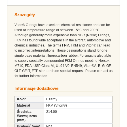
Szczegóły
Viton® O-rings have excellent chemical resistance and can be
used at temperature range of between 15°C and 200°C.
Although generally more expensive than NBR (Nitrile) O rings,
FKM has found wide acceptance in the aircraft, automotive and
chemical industries. The terms FPM, FKM and Viton® can lead
to incorrect interpretations. These designations stand for one
single base material: fluorocarbon rubber. Polymax is also able
to supply specially compounded FKM O-rings meeting Norsok
M710, FDA, USP Class VI, UL94 V0, EN549, Viton®A, B, G, GF,
GLT, GFLT, ETP standards on special request. Please contact us
for further information.
Informacje dodatkowe
Kolor
Czarny
Materiał
FKM (Viton®)
Średnica
214.00
Wewnętrzna
(mm)
Grubość (mm)
N/D