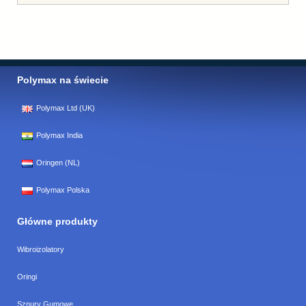
Polymax na świecie
Polymax Ltd (UK)
Polymax India
Oringen (NL)
Polymax Polska
Główne produkty
Wibroizolatory
Oringi
Sznury Gumowe