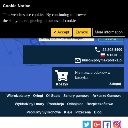
Cookie Settings
Cookie Notice.
This websites use cookies. By continuing to browse
the site you are agreeing to our use of cookies.
Accept
Zamknij
More information
Szukaj
22 208 4400
zł PLN
biuro@polymaxpolska.pl
Nie masz produktów w
0
koszyku.
Zaloguj
Koszyk
Wibroizolatory
Oringi
Oil Seals
Sznury gumowe
Arkusze Gumowe
Wykładziny i maty
Produkcja
Odbojnice
Bezpieczeństwo
Produkty Sylikonowe
Kleje
Przecena
Blog