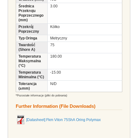
Średnica
3.00
Przekroju
Poprzecznego
(mm)
Przekrój
Kółko
Poprzeczny
Typ Oringa
Metryczny
Twardość
75
(Shore A)
Temperatura
180.00
Maksymalna
(°C)
Temperatura
-15.00
Minimalna (°C)
Tolerancja
N/D
(±mm)
*Pozostałe informacje (pliki do pobrania)
Further Information (File Downloads)
[Datasheet] Fkm Viton 75ShA Oring Polymax