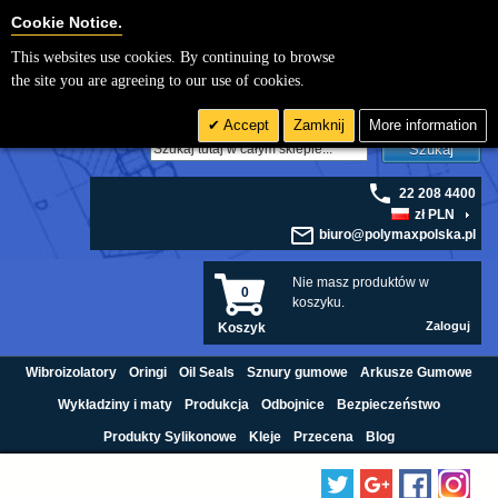
Cookie Settings
Cookie Notice.
This websites use cookies. By continuing to browse
the site you are agreeing to our use of cookies.
Accept
Zamknij
More information
Szukaj
22 208 4400
zł PLN
biuro@polymaxpolska.pl
Nie masz produktów w
0
koszyku.
Zaloguj
Koszyk
Wibroizolatory
Oringi
Oil Seals
Sznury gumowe
Arkusze Gumowe
Wykładziny i maty
Produkcja
Odbojnice
Bezpieczeństwo
Produkty Sylikonowe
Kleje
Przecena
Blog