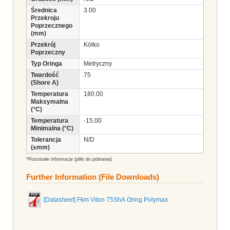
Średnica
3.00
Przekroju
Poprzecznego
(mm)
Przekrój
Kółko
Poprzeczny
Typ Oringa
Metryczny
Twardość
75
(Shore A)
Temperatura
180.00
Maksymalna
(°C)
Temperatura
-15.00
Minimalna (°C)
Tolerancja
N/D
(±mm)
*Pozostałe informacje (pliki do pobrania)
Further Information (File Downloads)
[Datasheet] Fkm Viton 75ShA Oring Polymax