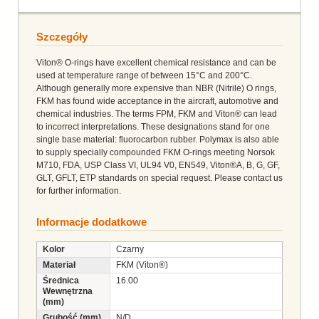
Szczegóły
Viton® O-rings have excellent chemical resistance and can be
used at temperature range of between 15°C and 200°C.
Although generally more expensive than NBR (Nitrile) O rings,
FKM has found wide acceptance in the aircraft, automotive and
chemical industries. The terms FPM, FKM and Viton® can lead
to incorrect interpretations. These designations stand for one
single base material: fluorocarbon rubber. Polymax is also able
to supply specially compounded FKM O-rings meeting Norsok
M710, FDA, USP Class VI, UL94 V0, EN549, Viton®A, B, G, GF,
GLT, GFLT, ETP standards on special request. Please contact us
for further information.
Informacje dodatkowe
Kolor
Czarny
Materiał
FKM (Viton®)
Średnica
16.00
Wewnętrzna
(mm)
Grubość (mm)
N/D