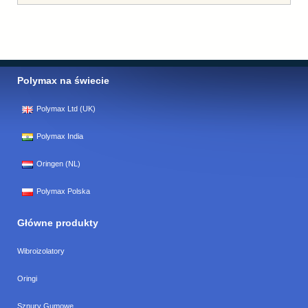
Polymax na świecie
Polymax Ltd (UK)
Polymax India
Oringen (NL)
Polymax Polska
Główne produkty
Wibroizolatory
Oringi
Sznury Gumowe